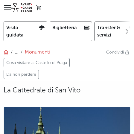
Visita
Biglietteria
Transfer &
guidata
servizi
…
Monumenti
Condividi
Cosa visitare al Castello di Praga
Da non perdere
La Cattedrale di San Vito
photo 5
photo 6
photo 7
photo 8
photo 9
photo 10