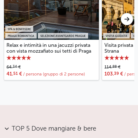
SPA & BENESSERE
PRAGA ROMANTICA
SELEZIONE AVANTGARDE PRAGUE
VISITA GUIDATA
GU
Relax e intimità in una jacuzzi privata
Visita privata 
con vista mozzafiato sui tetti di Praga
Strana
34
88
64.
€
114.
€
51
39
41.
€
103.
€
/ persona (gruppo di 2 persone)
/ pers
TOP 5 Dove mangiare & bere