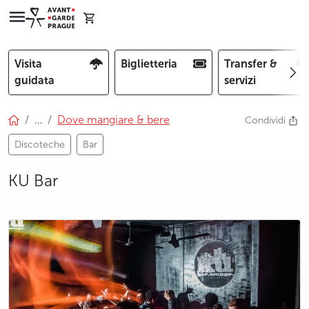
Visita
Biglietteria
Transfer &
guidata
servizi
…
Dove mangiare & bere
Condividi
Discoteche
Bar
KU Bar
photo 5
photo 6