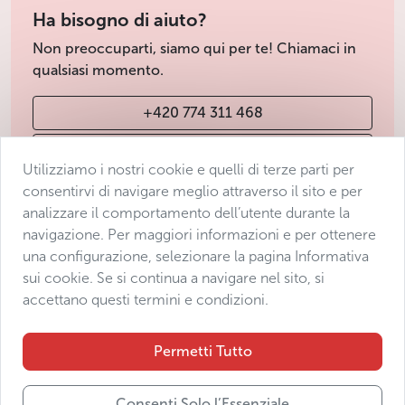
Ha bisogno di aiuto?
Non preoccuparti, siamo qui per te! Chiamaci in
qualsiasi momento.
+420 774 311 468
info@avantgarde-prague.cz
Utilizziamo i nostri cookie e quelli di terze parti per
consentirvi di navigare meglio attraverso il sito e per
analizzare il comportamento dell’utente durante la
Condizioni di vendita
navigazione. Per maggiori informazioni e per ottenere
Protezione dei dati
una configurazione, selezionare la pagina Informativa
Dichiarazione di accessibilità
sui cookie. Se si continua a navigare nel sito, si
accettano questi termini e condizioni.
Manage consent
Sitemap
Permetti Tutto
Consenti Solo l’Essenziale