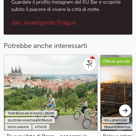
Guardate il profilo Instagram del KU Bar e scoprite
subito il piacere di vivere la città di notte.
Jan, Avantgarde Prague
Potrebbe anche interessarti
Offerta speciale
TOUR REGOLARI IN PICCOLI GRUPPI
SELEZIONE AVANTGARDE PRAGUE
SPA & BENESSERE
VISITA GUIDATA
ATTIVITÀ
PRAGA ROMANTICA