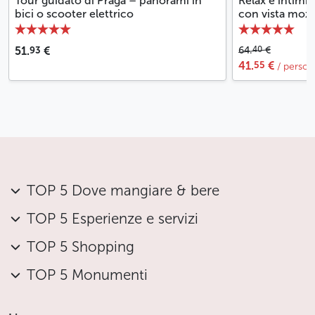
Tour guidato di Praga – panorami in
Relax e intimit
bici o scooter elettrico
con vista mozza
93
40
51.
€
64.
€
55
41.
€
/ person
TOP 5 Dove mangiare & bere
TOP 5 Esperienze e servizi
TOP 5 Shopping
TOP 5 Monumenti