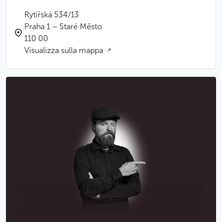
Rytířská 534/13
Praha 1 – Staré Město
110 00
Visualizza sulla mappa