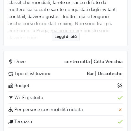
classifiche mondiali; farete un sacco di foto da
mettere sui social e sarete conquistati dagli invitanti
cocktail, davvero gustosi. Inoltre, qui si tengono
anche corsi di cocktail-mixing. Non sono tra i più
economici a Praga, ma proprio per questo sono
Leggi di più
davvero buoni.
Il pubblico ama questo concetto di attività, le
recensioni di Tripadvisor e di altri siti sono totalmente
Dove
centro città | Città Vecchia
entusiastiche. Non importa da dove venite e come vi
chiamate, venite a rilassarvi e divertirvi. Durante la
Tipo di istituzione
Bar | Discoteche
notte, il KU Bar si trasforma da luogo in cui si beve e
Budget
$$
parla a un club con dancefloor. Se non volte stare in
piedi tutta la notte, potete prenotare un tavolo sul sito
Wi-Fi gratuito
web del locale.
Per persone con mobilità ridotta
Meno
Terrazza