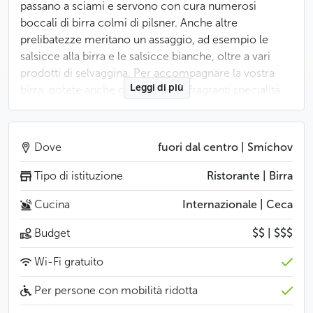
passano a sciami e servono con cura numerosi
boccali di birra colmi di pilsner. Anche altre
prelibatezze meritano un assaggio, ad esempio le
salsicce alla birra e le salsicce bianche, oltre a vari
prodotti di selvaggina. Per accompagnare la vostra
Leggi di più
birra, potete anche ordinare altre fragranti specialità,
come i piccoli formaggi impanati di Loštice o i
würstel alla birra.
Dove
fuori dal centro | Smíchov
Meno
Tipo di istituzione
Ristorante | Birra
Cucina
Internazionale | Ceca
Budget
$$ | $$$
Wi-Fi gratuito
Per persone con mobilità ridotta