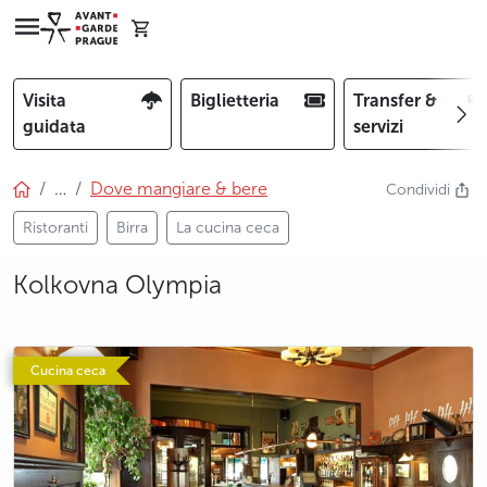
Visita
Biglietteria
Transfer &
guidata
servizi
…
Dove mangiare & bere
Condividi
Ristoranti
Birra
La cucina ceca
Kolkovna Olympia
photo 5
photo 6
Cucina ceca