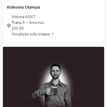
Kolkovna Olympia
Vítězná 619/7
Praha 5 – Smíchov
150 00
Visualizza sulla mappa