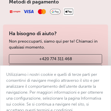
Metodi di pagamento
Ha bisogno di aiuto?
Non preoccuparti, siamo qui per te! Chiamaci in
qualsiasi momento.
+420 774 311 468
info@avantgarde-prague.cz
Utilizziamo i nostri cookie e quelli di terze parti per
consentirvi di navigare meglio attraverso il sito e per
analizzare il comportamento dell’utente durante la
Condizioni di vendita
navigazione. Per maggiori informazioni e per ottenere
Protezione dei dati
una configurazione, selezionare la pagina Informativa
Dichiarazione di accessibilità
sui cookie. Se si continua a navigare nel sito, si
accettano questi termini e condizioni.
Manage consent