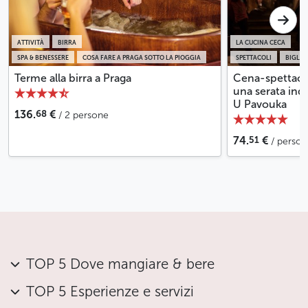
ATTIVITÀ
BIRRA
LA CUCINA CECA
SPA & BENESSERE
COSA FARE A PRAGA SOTTO LA PIOGGIA
SPETTACOLI
BIGLIE
Terme alla birra a Praga
Cena-spettaco
una serata indi
U Pavouka
68
136.
€
/ 2 persone
51
74.
€
/ person
TOP 5 Dove mangiare & bere
TOP 5 Esperienze e servizi