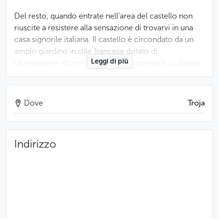
Del resto, quando entrate nell’area del castello non
riuscite a resistere alla sensazione di trovarvi in una
casa signorile italiana. Il castello è circondato da un
ampio giardino in stile francese dotato di
Leggi di più
un’orangerie, dominato dalla monumentale scalinata
ricoperta da statue di importanti artisti barocchi. Qui
trovate il programma attuale delle esposizioni. Le
mostre sono dedicate principalmente alle statue
Dove
Troja
antiche, alla ceramica, alla porcellana e alle arti
applicate, ma presentano anche artisti cechi
contemporanei.
Indirizzo
Meno