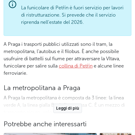
La funicolare di Petřín è fuori servizio per lavori
di ristrutturazione. Si prevede che il servizio
riprenda nell'estate del 2026.
A Praga i trasporti pubblici utilizzati sono il tram, la
metropolitana, l’autobus e il filobus. È anche possibile
usufruire di battelli sul fiume per attraversare la Vltava,
funicolare per salire sulla
collina di Petřín
e alcune linee
ferroviarie.
La metropolitana a Praga
A Praga la metropolitana è composta da 3 linee: la linea
verde A, la linea gialla B e la linea rossa C. È un mezzo di
Leggi di più
trasposrto sicuro, veloce e puntuale.
Potrebbe anche interessarti
La metropolitana a Praga funziona dalle 4:40 alle 00:45
circa, sapendo che l’ultima metro parte dai rispettivi