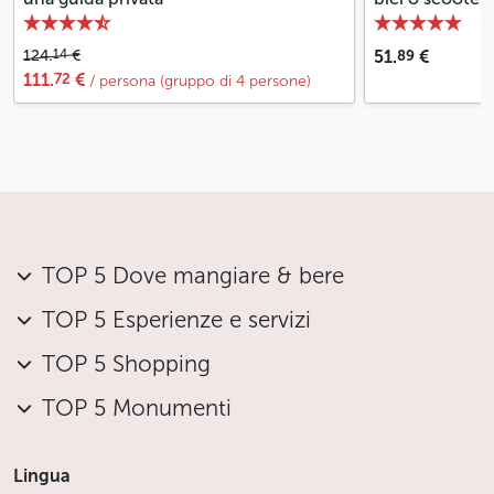
culturali possiamo citare la galleria di arte
contemporanea DOX, che ospita mostre e artisti
provenienti da tutto il mondo, o i teatri La Fabrika e
89
14
124.
€
51.
€
72
111.
€
Jatka 78 già menzionati.
/ persona (gruppo di 4 persone)
Meno
TOP 5 Dove mangiare & bere
TOP 5 Esperienze e servizi
TOP 5 Shopping
TOP 5 Monumenti
Lingua