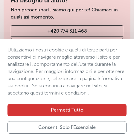
Ha bisogno di aiuto?
Non preoccuparti, siamo qui per te! Chiamaci in
qualsiasi momento.
+420 774 311 468
info@avantgarde-prague.cz
Utilizziamo i nostri cookie e quelli di terze parti per
consentirvi di navigare meglio attraverso il sito e per
analizzare il comportamento dell’utente durante la
Condizioni di vendita
navigazione. Per maggiori informazioni e per ottenere
Protezione dei dati
una configurazione, selezionare la pagina Informativa
Dichiarazione di accessibilità
sui cookie. Se si continua a navigare nel sito, si
accettano questi termini e condizioni.
Manage consent
Sitemap
Permetti Tutto
Consenti Solo l’Essenziale