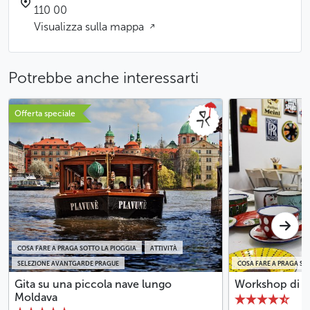
110 00
Visualizza sulla mappa
Potrebbe anche interessarti
Offerta speciale
COSA FARE A PRAGA SOTTO LA PIOGGIA
ATTIVITÀ
SELEZIONE AVANTGARDE PRAGUE
COSA FARE A PRAGA SO
Gita su una piccola nave lungo
Workshop di sm
Moldava