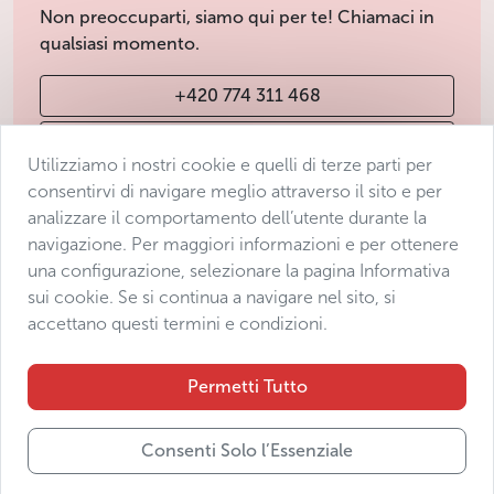
Non preoccuparti, siamo qui per te! Chiamaci in
qualsiasi momento.
+420 774 311 468
info@avantgarde-prague.cz
Utilizziamo i nostri cookie e quelli di terze parti per
consentirvi di navigare meglio attraverso il sito e per
analizzare il comportamento dell’utente durante la
Condizioni di vendita
navigazione. Per maggiori informazioni e per ottenere
Protezione dei dati
una configurazione, selezionare la pagina Informativa
Dichiarazione di accessibilità
sui cookie. Se si continua a navigare nel sito, si
accettano questi termini e condizioni.
Manage consent
Sitemap
Permetti Tutto
Consenti Solo l’Essenziale
© 2025 Avantgarde Prague DMC s.r.o.