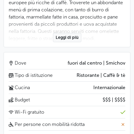
europee più ricche di caffè. Troverete un abbondante
menù di prima colazione, con tanto di burro di
fattoria, marmellate fatte in casa, prosciutto e pane
provenienti da piccoli produttori e uova acquistate
nella fattoria. Questi saranno serviti come omelette
Leggi di più
leggere, fritte o strapazzate in vari modi.
Per gli altri pasti della giornata, va segnalato il menu
gourmet, il cui punto forte è certamente il coniglio
Dove
fuori dal centro | Smíchov
alla mostarda, ma anche le lumache in salsa di vino
con polenta al tartufo o il cinghiale ai funghi
Tipo di istituzione
Ristorante | Caffè & tè
accompagnato da cavolo e topinambur. Infine, la lista
Cucina
Internazionale
dei vini è decisamente rispettabile.
Budget
$$$ | $$$$
Meno
Wi-Fi gratuito
Per persone con mobilità ridotta