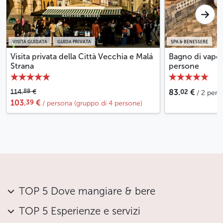
VISITA GUIDATA
GUIDA PRIVATA
SPA & BENESSERE
Visita privata della Città Vecchia e Malá
Bagno di vapor
Strana
persone
02
88
114.
€
83.
€
/ 2 per
39
103.
€
/ persona (gruppo di 4 persone)
TOP 5 Dove mangiare & bere
TOP 5 Esperienze e servizi