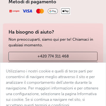
Metodi di pagamento
Ha bisogno di aiuto?
Non preoccuparti, siamo qui per te! Chiamaci in
qualsiasi momento.
+420 774 311 468
info@avantgarde-prague.cz
Utilizziamo i nostri cookie e quelli di terze parti per
consentirvi di navigare meglio attraverso il sito e per
analizzare il comportamento dell’utente durante la
Condizioni di vendita
navigazione. Per maggiori informazioni e per ottenere
Protezione dei dati
una configurazione, selezionare la pagina Informativa
Dichiarazione di accessibilità
sui cookie. Se si continua a navigare nel sito, si
accettano questi termini e condizioni.
Manage consent