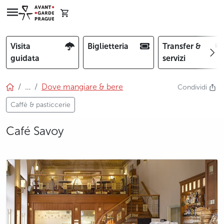
Visita
Biglietteria
Transfer &
guidata
servizi
…
Dove mangiare & bere
Condividi
Caffè & pasticcerie
Café Savoy
photo 5