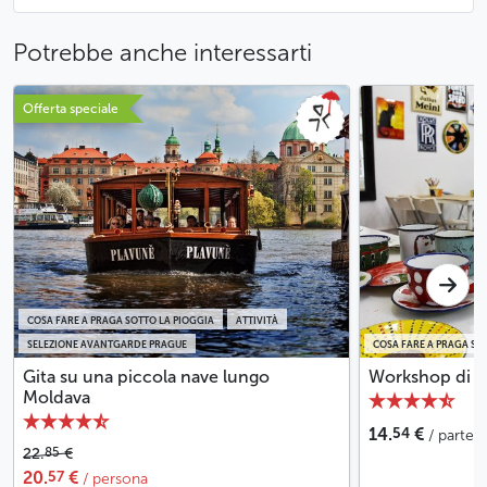
Potrebbe anche interessarti
Offerta speciale
COSA FARE A PRAGA SOTTO LA PIOGGIA
ATTIVITÀ
SELEZIONE AVANTGARDE PRAGUE
COSA FARE A PRAGA SO
Gita su una piccola nave lungo
Workshop di sm
Moldava
54
14.
€
/ parte
85
22.
€
57
20.
€
/ persona