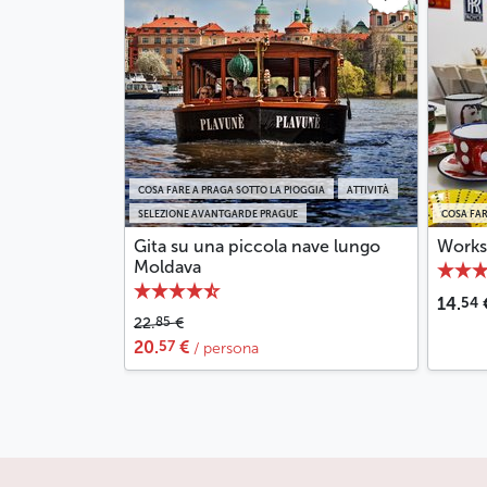
COSA FARE A PRAGA SOTTO LA PIOGGIA
ATTIVITÀ
SELEZIONE AVANTGARDE PRAGUE
COSA FAR
Gita su una piccola nave lungo
Works
Moldava
54
14.
85
22.
€
57
20.
€
/ persona