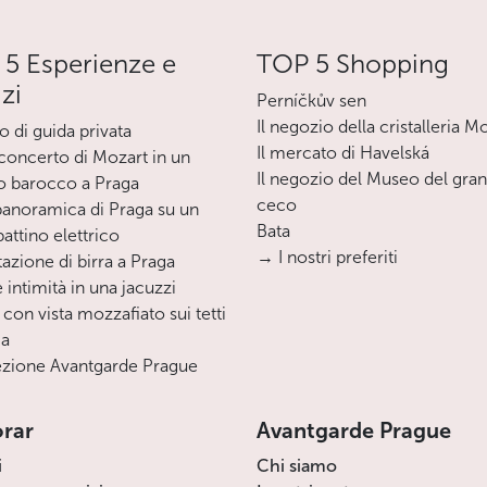
5 Esperienze e
TOP 5 Shopping
izi
Perníčkův sen
Il negozio della cristalleria M
o di guida privata
Il mercato di Havelská
oncerto di Mozart in un
Il negozio del Museo del gra
o barocco a Praga
ceco
 panoramica di Praga su un
Bata
ttino elettrico
→ I nostri preferiti
azione di birra a Praga
 intimità in una jacuzzi
 con vista mozzafiato sui tetti
ga
zione Avantgarde Prague
orar
Avantgarde Prague
i
Chi siamo