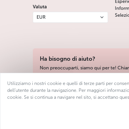
Esperi
Valuta
Inform
Selezi
EUR
Ha bisogno di aiuto?
Non preoccuparti, siamo qui per te! Chia
Utilizziamo i nostri cookie e quelli di terze parti per conse
Condizioni di vendita
Protezione dei dati
D
dell’utente durante la navigazione. Per maggiori informazio
cookie. Se si continua a navigare nel sito, si accettano ques
© 2025 Avantgarde Prague DMC 