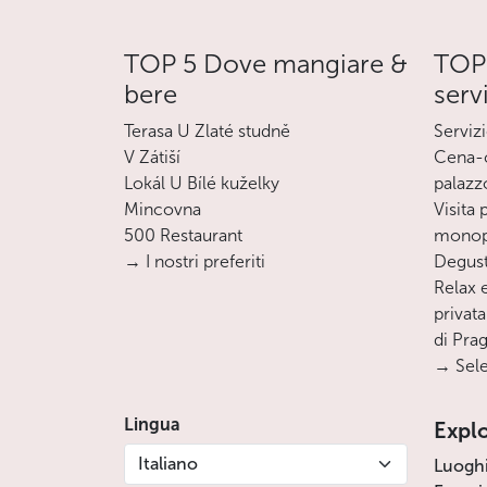
TOP 5 Dove mangiare &
TOP 
bere
serv
Terasa U Zlaté studně
Servizi
V Zátiší
Cena-c
Lokál U Bílé kuželky
palazz
Mincovna
Visita
500 Restaurant
monopa
→ I nostri preferiti
Degust
Relax e
privata
di Pra
→ Sele
Lingua
Expl
Italiano
Luogh