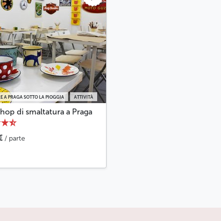
E A PRAGA SOTTO LA PIOGGIA
ATTIVITÀ
hop di smaltatura a Praga
€
/ parte