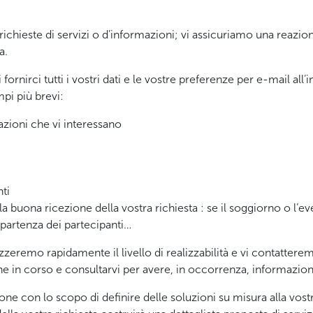
ichieste di servizi o d’informazioni; vi assicuriamo una reazi
a.
nirci tutti i vostri dati e le vostre preferenze per e-mail all’
pi più brevi:
azioni che vi interessano
ti
la buona ricezione della vostra richiesta : se il soggiorno o l’eve
 partenza dei partecipanti…
alizzeremo rapidamente il livello di realizzabilità e vi contat
ne in corso e consultarvi per avere, in occorrenza, informazio
one con lo scopo di definire delle soluzioni su misura alla vostr