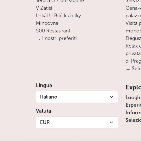
Terasa U Zlaté studně
Servizi
V Zátiší
Cena-c
Lokál U Bílé kuželky
palazz
Mincovna
Visita
500 Restaurant
monopa
→ I nostri preferiti
Degust
Relax e
privata
di Pra
→ Sele
Lingua
Expl
Italiano
Luogh
Esperi
Valuta
Inform
Selezi
EUR