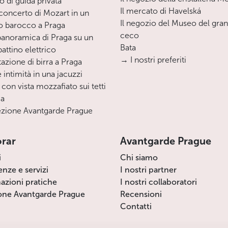
o di guida privata
Il mercato di Havelská
oncerto di Mozart in un
Il negozio del Museo del gra
o barocco a Praga
ceco
 panoramica di Praga su un
Bata
ttino elettrico
→ I nostri preferiti
azione di birra a Praga
 intimità in una jacuzzi
 con vista mozzafiato sui tetti
ga
zione Avantgarde Prague
orar
Avantgarde Prague
i
Chi siamo
enze e servizi
I nostri partner
azioni pratiche
I nostri collaboratori
one Avantgarde Prague
Recensioni
Contatti