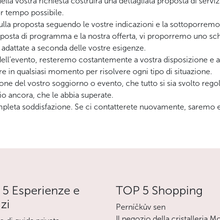
ella vostra richiesta costruirà una dettagliata proposta di servi
r tempo possibile.
la proposta seguendo le vostre indicazioni e la sottoporremo
proposta di programma e la nostra offerta, vi proporremo uno 
 adattate a seconda delle vostre esigenze.
ll’evento, resteremo costantemente a vostra disposizione e a que
ire in qualsiasi momento per risolvere ogni tipo di situazione.
one del vostro soggiorno o evento, che tutto si sia svolto reg
io ancora, che le abbia superate.
completa soddisfazione. Se ci contatterete nuovamente, saremo e
5 Esperienze e
TOP 5 Shopping
izi
Perníčkův sen
Il negozio della cristalleria M