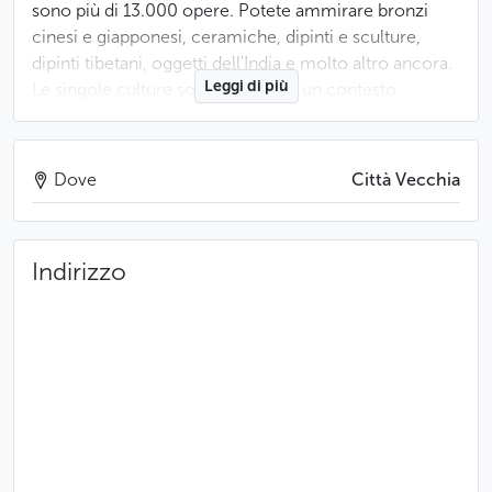
sono più di 13.000 opere. Potete ammirare bronzi
cinesi e giapponesi, ceramiche, dipinti e sculture,
dipinti tibetani, oggetti dell'India e molto altro ancora.
Leggi di più
Le singole culture sono inserite in un contesto
elegante e a un livello di percezione adatto all'ambito
europeo.
Dove
Città Vecchia
Il palazzo ospita anche il Direttorato Generale della
Galleria Nazionale.
Indirizzo
Meno