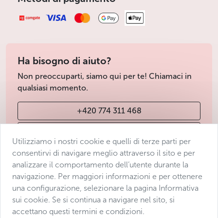
Ha bisogno di aiuto?
Non preoccuparti, siamo qui per te! Chiamaci in
qualsiasi momento.
+420 774 311 468
info@avantgarde-prague.cz
Utilizziamo i nostri cookie e quelli di terze parti per
consentirvi di navigare meglio attraverso il sito e per
analizzare il comportamento dell’utente durante la
Condizioni di vendita
navigazione. Per maggiori informazioni e per ottenere
Protezione dei dati
una configurazione, selezionare la pagina Informativa
Dichiarazione di accessibilità
sui cookie. Se si continua a navigare nel sito, si
accettano questi termini e condizioni.
Manage consent