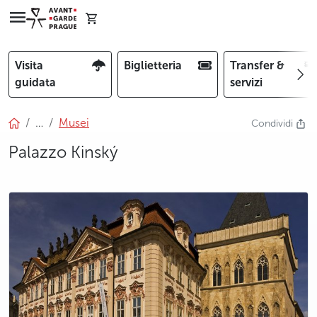
Visita
Biglietteria
Transfer &
guidata
servizi
…
Musei
Condividi
Palazzo Kinský
photo 5