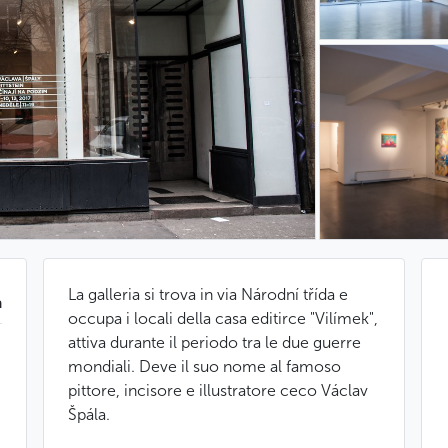
La galleria si trova in via Národní třída e
a
occupa i locali della casa editirce "Vilímek",
attiva durante il periodo tra le due guerre
mondiali. Deve il suo nome al famoso
pittore, incisore e illustratore ceco Václav
Špála.