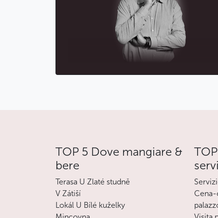
TOP 5 Dove mangiare &
TOP 
bere
serv
Terasa U Zlaté studně
Servizi
V Zátiší
Cena-c
Lokál U Bílé kuželky
palazz
Mincovna
Visita