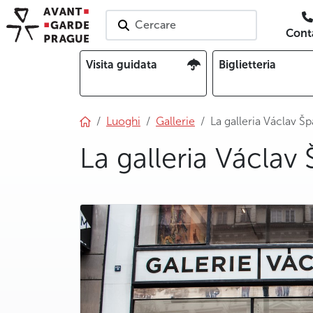
Cercare
Conta
Visita guidata
Biglietteria
Luoghi
Gallerie
La galleria Václav Šp
La galleria Václav 
photo 5
photo 6