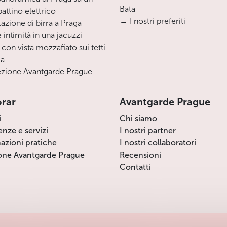
Bata
ttino elettrico
→ I nostri preferiti
azione di birra a Praga
 intimità in una jacuzzi
 con vista mozzafiato sui tetti
ga
zione Avantgarde Prague
orar
Avantgarde Prague
i
Chi siamo
enze e servizi
I nostri partner
azioni pratiche
I nostri collaboratori
one Avantgarde Prague
Recensioni
Contatti