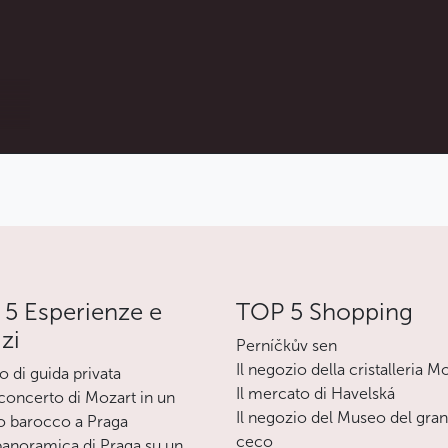
Meno
5 Esperienze e
TOP 5 Shopping
izi
Perníčkův sen
Il negozio della cristalleria M
o di guida privata
Il mercato di Havelská
oncerto di Mozart in un
Il negozio del Museo del gra
o barocco a Praga
ceco
 panoramica di Praga su un