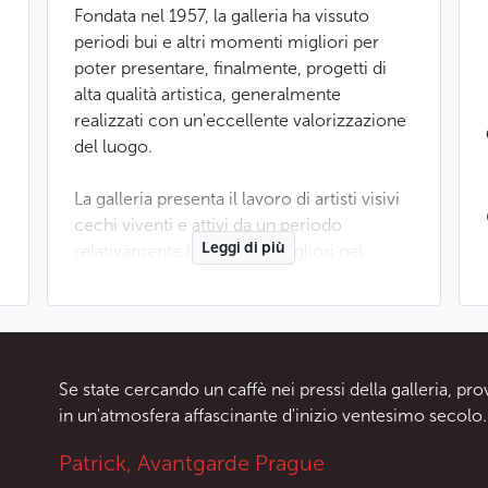
Fondata nel 1957, la galleria ha vissuto
periodi bui e altri momenti migliori per
poter presentare, finalmente, progetti di
alta qualità artistica, generalmente
realizzati con un'eccellente valorizzazione
del luogo.
La galleria presenta il lavoro di artisti visivi
cechi viventi e attivi da un periodo
Leggi di più
relativamente lungo, tra i migliori nel
campo della pittura, della fotografia e più
raramente della scultura. Mostre di dipinti,
fotografie e sculture si alternano
regolarmente.
Se state cercando un caffè nei pressi della galleria, p
Per vedere il programma della mostra,
in un'atmosfera affascinante d'inizio ventesimo secolo.
cliccate qui.
Patrick, Avantgarde Prague