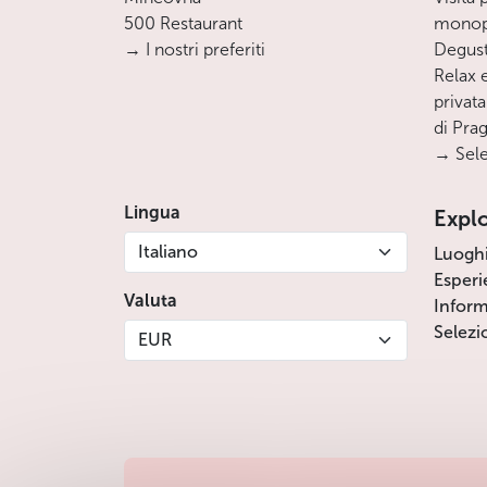
500 Restaurant
monopa
→ I nostri preferiti
Degust
Relax e
privata
di Pra
→ Sele
Lingua
Expl
Italiano
Luogh
Esperi
Valuta
Inform
Selezi
EUR