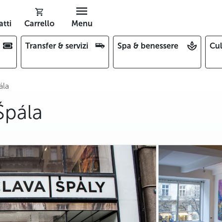
tti
Carrello
Menu
Transfer & servizi
Spa & benessere
Cul
ála
Špála