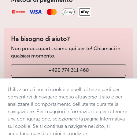
Ha bisogno di aiuto?
Non preoccuparti, siamo qui per te! Chiamaci in
qualsiasi momento.
+420 774 311 468
info@avantgarde-prague.cz
Utilizziamo i nostri cookie e quelli di terze parti per
consentirvi di navigare meglio attraverso il sito e per
analizzare il comportamento dell’utente durante la
Condizioni di vendita
navigazione. Per maggiori informazioni e per ottenere
Protezione dei dati
una configurazione, selezionare la pagina Informativa
Dichiarazione di accessibilità
sui cookie. Se si continua a navigare nel sito, si
accettano questi termini e condizioni.
Manage consent