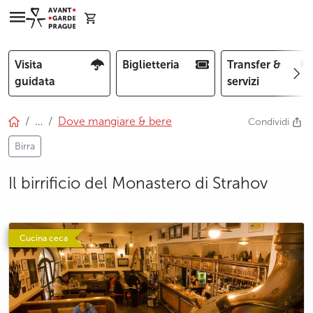
Visita
Biglietteria
Transfer &
guidata
servizi
…
Dove mangiare & bere
Condividi
Birra
Il birrificio del Monastero di Strahov
photo 5
photo 6
photo 7
photo 8
photo 9
photo 10
Cucina ceca