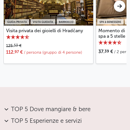
GUIDA PRIVATA
VISITA GUIDATA
BARROCCO
SPA & BENESSERE
C
Visita privata dei gioielli di Hradčany
Momento di be
spa a 5 stelle 
53
125.
€
39
37.
€
97
112.
€
/ 2 pers
/ persona (gruppo di 4 persone)
TOP 5 Dove mangiare & bere
TOP 5 Esperienze e servizi