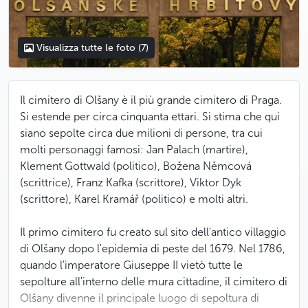
Visualizza tutte le foto
(7)
Il cimitero di Olšany è il più grande cimitero di Praga.
Si estende per circa cinquanta ettari. Si stima che qui
siano sepolte circa due milioni di persone, tra cui
molti personaggi famosi: Jan Palach (martire),
Klement Gottwald (politico), Božena Němcová
(scrittrice), Franz Kafka (scrittore), Viktor Dyk
(scrittore), Karel Kramář (politico) e molti altri.
Il primo cimitero fu creato sul sito dell'antico villaggio
di Olšany dopo l'epidemia di peste del 1679. Nel 1786,
quando l'imperatore Giuseppe II vietò tutte le
sepolture all'interno delle mura cittadine, il cimitero di
Olšany divenne il principale luogo di sepoltura di