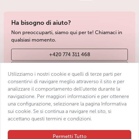
Ha bisogno di aiuto?
Non preoccuparti, siamo qui per te! Chiamaci in
qualsiasi momento.
+420 774 311 468
info@avantgarde-prague.cz
Utilizziamo i nostri cookie e quelli di terze parti per
consentirvi di navigare meglio attraverso il sito e per
analizzare il comportamento dell’utente durante la
Condizioni di vendita
navigazione. Per maggiori informazioni e per ottenere
Protezione dei dati
una configurazione, selezionare la pagina Informativa
Dichiarazione di accessibilità
sui cookie. Se si continua a navigare nel sito, si
accettano questi termini e condizioni.
Manage consent
Sitemap
Permetti Tutto