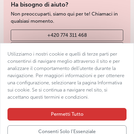
Ha bisogno di aiuto?
Non preoccuparti, siamo qui per te! Chiamaci in
qualsiasi momento.
+420 774 311 468
info@avantgarde-prague.cz
Utilizziamo i nostri cookie e quelli di terze parti per
consentirvi di navigare meglio attraverso il sito e per
analizzare il comportamento dell’utente durante la
Condizioni di vendita
navigazione. Per maggiori informazioni e per ottenere
Protezione dei dati
una configurazione, selezionare la pagina Informativa
Dichiarazione di accessibilità
sui cookie. Se si continua a navigare nel sito, si
accettano questi termini e condizioni.
Manage consent
Sitemap
Permetti Tutto
Consenti Solo l’Essenziale