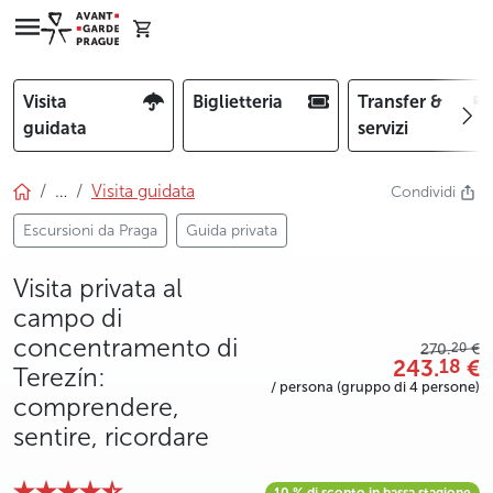
Visita
Biglietteria
Transfer &
guidata
servizi
…
Visita guidata
Condividi
Escursioni da Praga
Guida privata
Visita privata al
campo di
concentramento di
20
270.
€
243.
€
18
Terezín:
/ persona (gruppo di 4 persone)
comprendere,
sentire, ricordare