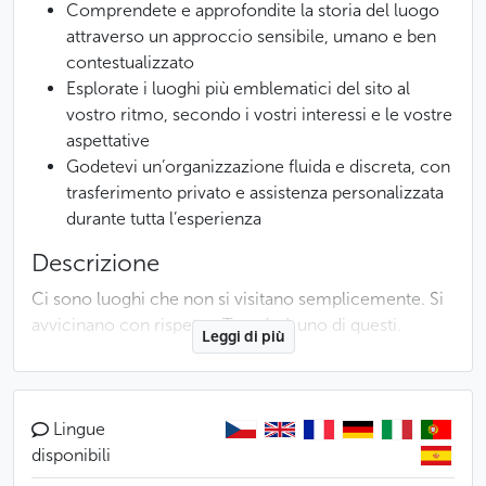
Comprendete e approfondite la storia del luogo
attraverso un approccio sensibile, umano e ben
contestualizzato
Esplorate i luoghi più emblematici del sito al
vostro ritmo, secondo i vostri interessi e le vostre
aspettative
Godetevi un’organizzazione fluida e discreta, con
trasferimento privato e assistenza personalizzata
durante tutta l’esperienza
Descrizione
Ci sono luoghi che non si visitano semplicemente. Si
avvicinano con rispetto. Terezín è uno di questi.
Leggi di più
A circa un’ora da Praga, questa antica città fortificata
del XVIII secolo fu trasformata durante la Seconda
Guerra Mondiale in un ghetto e in un campo di
Lingue
transito. Più di 150.000 ebrei vi furono deportati,
disponibili
prima di essere trasferiti in gran parte nei campi di