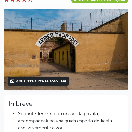
10 % di sconto in bassa stagione
photo 5
photo 6
photo 7
photo 8
photo 9
photo 10
photo 11
photo 12
photo 13
photo 14
Visualizza tutte le foto
(14)
In breve
Scoprite Terezín con una visita privata,
accompagnati da una guida esperta dedicata
esclusivamente a voi