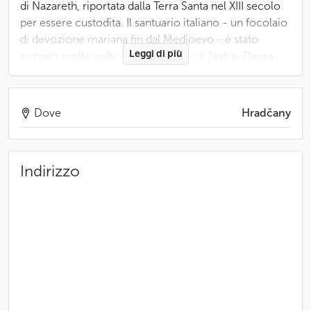
di Nazareth, riportata dalla Terra Santa nel XIII secolo
per essere custodita. Il santuario italiano - un focolaio
di devozione mariana fin dal Medioevo - è stato
Leggi di più
copiato molte volte in Europa, tra cui Notre-Dame-
de-Lorette a Praga. Quest’ultima fu costruita tra il
1626 e il 1631 su commissione della baronessa
Bénigne-Catherine de Lobkowitz e conobbe un
Dove
Hradčany
grande successo popolare nel periodo barocco. Il
santuario è tuttora gestito dalla vicina comunità di frati
cappuccini.
Indirizzo
Come nel modello italiano, la Santa Casa di Praga
offre un sorprendente contrasto tra un interno in
mattoni molto modesto e un esterno lussuoso, con
bassorilievi in stucco che raffigurano scene della vita
della Vergine.
Un bel cortile porticato circonda questo luogo di
culto, costruito a metà del XVII secolo e ampliato di