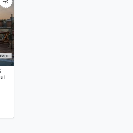
NESSERE
i
sui