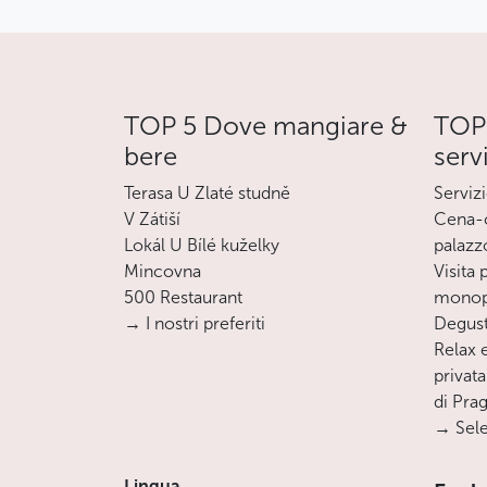
TOP 5 Dove mangiare &
TOP 
bere
serv
Terasa U Zlaté studně
Servizi
V Zátiší
Cena-c
Lokál U Bílé kuželky
palazz
Mincovna
Visita
500 Restaurant
monopa
→ I nostri preferiti
Degust
Relax e
privata
di Pra
→ Sele
Lingua