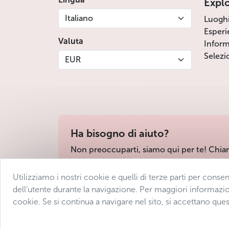
Expl
Italiano
Luogh
Esperi
Valuta
Inform
Selezi
EUR
Ha bisogno di aiuto?
Non preoccuparti, siamo qui per te! Chia
Utilizziamo i nostri cookie e quelli di terze parti per conse
Condizioni di vendita
Protezione dei dati
D
dell’utente durante la navigazione. Per maggiori informazio
cookie. Se si continua a navigare nel sito, si accettano ques
© 2025 Avantgarde Prague DMC 