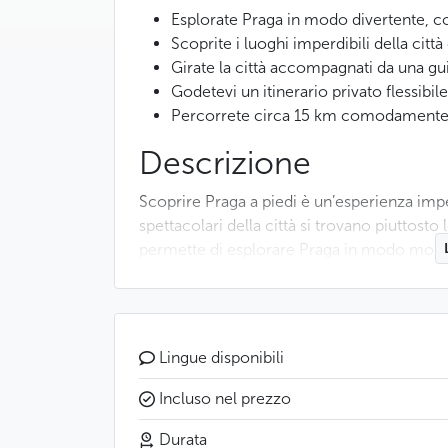
Esplorate Praga in modo divertente, c
Scoprite i luoghi imperdibili della cit
Girate la città accompagnati da una gu
Godetevi un itinerario privato flessibile,
Percorrete circa 15 km comodamente a
Descrizione
Scoprire Praga a piedi è un’esperienza imp
spettacolari della città si trovano piuttosto
permette di esplorare Praga in modo molto
allo stesso tempo di una vera sensazione di 
L’esperienza inizia nei pressi del Ponte Carl
accoglierà e vi spiegherà rapidamente il f
Lingue disponibili
In pochi minuti, le strade acciottolate, le fa
diventeranno il vostro terreno di scoperta.
Incluso nel prezzo
Durata
Grazie al formato privato, il ritmo del tour