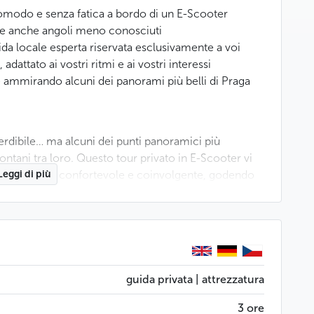
omodo e senza fatica a bordo di un E-Scooter
tà e anche angoli meno conosciuti
ida locale esperta riservata esclusivamente a voi
 adattato ai vostri ritmi e ai vostri interessi
mmirando alcuni dei panorami più belli di Praga
erdibile… ma alcuni dei punti panoramici più
 lontani tra loro. Questo tour privato in E-Scooter vi
 più fluido, confortevole e coinvolgente, godendo
Leggi di più
libertà.
o, dove la vostra guida locale di lingua inglese vi
unzionamento degli E-Scooter prima della partenza.
cciate storiche e le colline verdi di Praga
guida privata | attrezzatura
3 ore
 si adatta naturalmente alle vostre preferenze. Alcuni