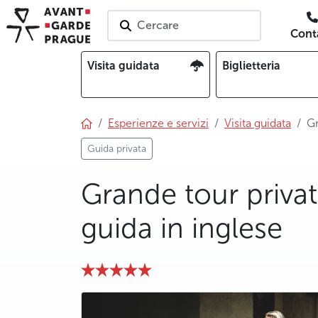
Cercare
Conta
Visita guidata
Biglietteria
Esperienze e servizi
Visita guidata
Gr
Guida privata
Grande tour privat
guida in inglese
photo 5
photo 6
photo 7
photo 8