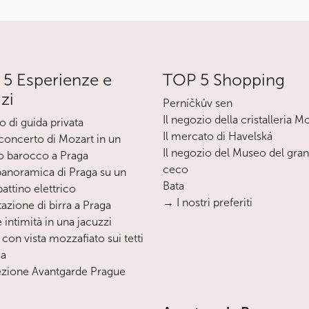
5 Esperienze e
TOP 5 Shopping
izi
Perníčkův sen
Il negozio della cristalleria M
o di guida privata
Il mercato di Havelská
oncerto di Mozart in un
Il negozio del Museo del gra
o barocco a Praga
ceco
 panoramica di Praga su un
Bata
ttino elettrico
→ I nostri preferiti
azione di birra a Praga
 intimità in una jacuzzi
 con vista mozzafiato sui tetti
ga
zione Avantgarde Prague