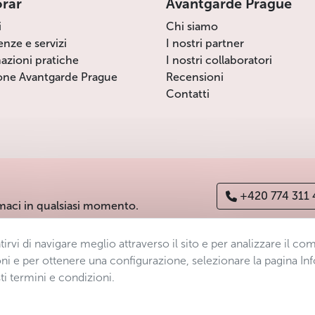
orar
Avantgarde Prague
i
Chi siamo
enze e servizi
I nostri partner
azioni pratiche
I nostri collaboratori
one Avantgarde Prague
Recensioni
Contatti
+420 774 311
maci in qualsiasi momento.
ntirvi di navigare meglio attraverso il sito e per analizzare il 
ichiarazione di accessibilità
Manage consent
Sitemap
ni e per ottenere una configurazione, selezionare la pagina Inf
ti termini e condizioni.
s.r.o.