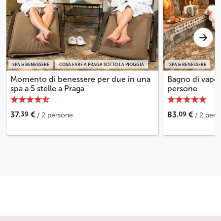
SPA & BENESSERE
COSA FARE A PRAGA SOTTO LA PIOGGIA
SPA & BENESSERE
Momento di benessere per due in una
Bagno di vapor
spa a 5 stelle a Praga
persone
39
09
37.
€
83.
€
/ 2 persone
/ 2 per