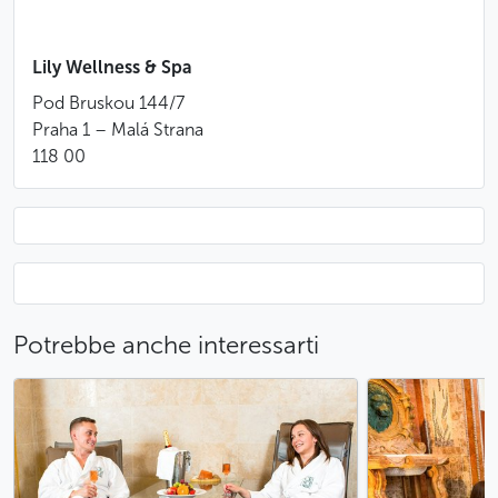
ideale ai piedi del Castello di Praga, facilmente
raggiungibile dal centro storico
Lily Wellness & Spa
Il servizio è soggetto a disponibilità
L’accesso alla jacuzzi, al bagno turco e alla sauna
Pod Bruskou 144/7
finlandese non è incluso in questa esperienza
Praha 1 – Malá Strana
Per usufruire delle strutture benessere (jacuzzi,
118 00
bagno turco, sauna), consulta la sezione
Benessere & Spa
Meno
Potrebbe anche interessarti