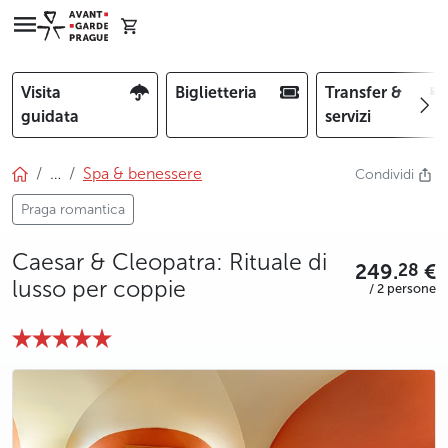
Visita
Biglietteria
Transfer &
guidata
servizi
…
Spa & benessere
Condividi
Praga romantica
Caesar & Cleopatra: Rituale di
249.
€
28
lusso per coppie
/ 2 persone
photo 5