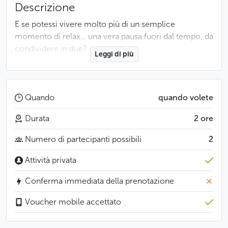
Descrizione
E se potessi vivere molto più di un semplice
momento di relax… una vera pausa fuori dal tempo, da
condividere in due?
Leggi di più
Ispirato agli antichi segreti di bellezza e al potere della
connessione, questo rituale esclusivo ti invita
a rallentare, ritrovarti e immergerti in un’esperienza
Quando
quando volete
sensoriale profonda nel cuore di Praga.
Durata
2 ore
Durante due ore, lasciati trasportare da una sequenza
Numero di partecipanti possibili
2
di trattamenti pensati per risvegliare i sensi e
sciogliere ogni tensione. Gli oli essenziali 100%
Attività privata
naturali avvolgono il corpo e calmano la mente,
Conferma immediata della prenotazione
creando un’armonia unica tra relax ed emozione
condivisa. L’esperienza è arricchita da un delicato
Voucher mobile accettato
elisir d’amore, servito per rendere questo momento
ancora più speciale e trasformarlo in un ricordo